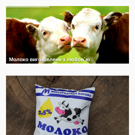
Я
к
і
с
н
е
о
б
л
а
д
н
а
н
н
я
М
о
л
о
к
о
в
и
г
о
т
о
в
л
е
н
е
з
л
ю
б
о
в
`
ю