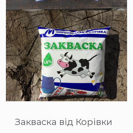
Закваска від Корівки