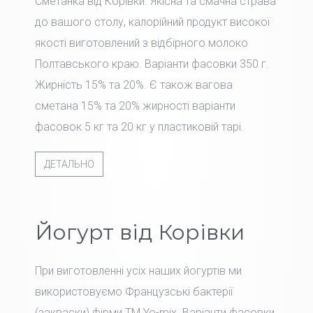
Сметанка від Корівки. Якісна та смачна страва
до вашого столу, калорійний продукт високої
якості виготовлений з відбірного молоко
Полтавського краю. Варіанти фасовки 350 г.
Жирність 15% та 20%. Є також вагова
сметана 15% та 20% жирності варіанти
фасовок 5 кг та 20 кг у пластиковій тарі.
ДЕТАЛЬНО
Йогурт від Корівки
При виготовленні усіх наших йогуртів ми
використовуємо Французські бактерії
(закваски) фірми TM Yo-mix. Варіанти фасовки