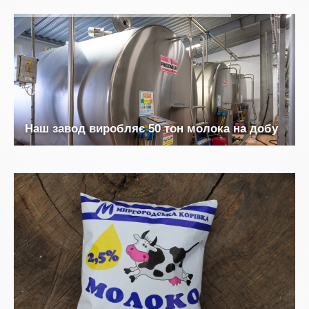
Н
а
ш
з
а
в
о
д
в
и
р
о
б
л
я
є
5
0
т
о
н
м
о
л
о
к
а
н
а
д
о
б
у