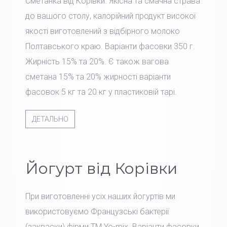
Сметанка від Корівки. Якісна та смачна страва
до вашого столу, калорійний продукт високої
якості виготовлений з відбірного молоко
Полтавського краю. Варіанти фасовки 350 г.
Жирність 15% та 20%. Є також вагова
сметана 15% та 20% жирності варіанти
фасовок 5 кг та 20 кг у пластиковій тарі.
ДЕТАЛЬНО
Йогурт від Корівки
При виготовленні усіх наших йогуртів ми
використовуємо Французські бактерії
(закваски) фірми TM Yo-mix. Варіанти фасовки