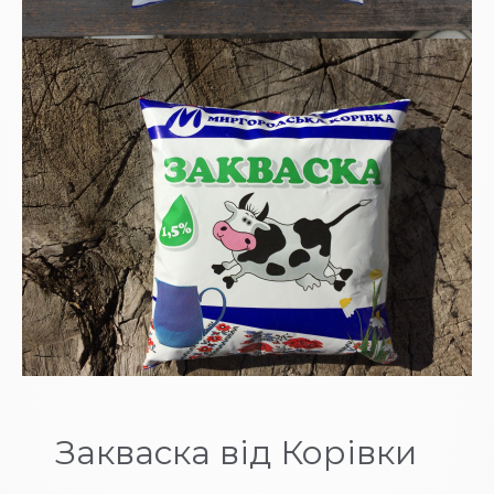
Закваска від Корівки