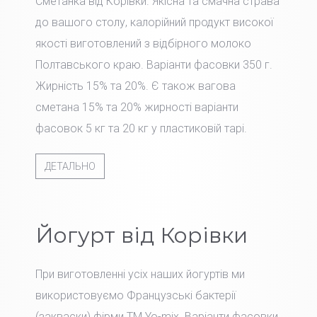
Сметанка від Корівки. Якісна та смачна страва
до вашого столу, калорійний продукт високої
якості виготовлений з відбірного молоко
Полтавського краю. Варіанти фасовки 350 г.
Жирність 15% та 20%. Є також вагова
сметана 15% та 20% жирності варіанти
фасовок 5 кг та 20 кг у пластиковій тарі.
ДЕТАЛЬНО
Йогурт від Корівки
При виготовленні усіх наших йогуртів ми
використовуємо Французські бактерії
(закваски) фірми TM Yo-mix. Варіанти фасовки