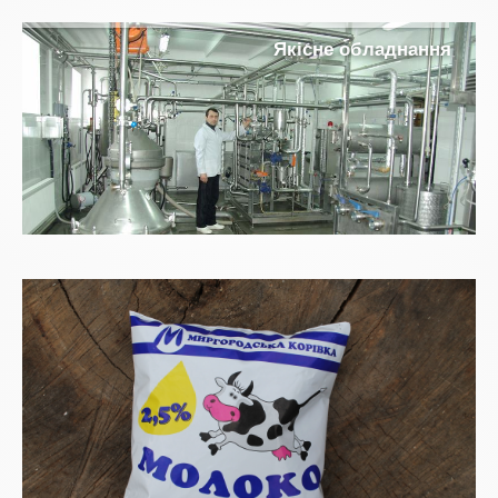
н
а
н
д
а
л
б
о
е
н
с
і
к
Я