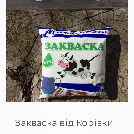
Закваска від Корівки