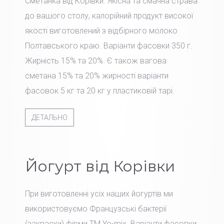
Сметанка від Корівки. Якісна та смачна страва
до вашого столу, калорійний продукт високої
якості виготовлений з відбірного молоко
Полтавського краю. Варіанти фасовки 350 г.
Жирність 15% та 20%. Є також вагова
сметана 15% та 20% жирності варіанти
фасовок 5 кг та 20 кг у пластиковій тарі.
ДЕТАЛЬНО
Йогурт від Корівки
При виготовленні усіх наших йогуртів ми
використовуємо Французські бактерії
(закваски) фірми TM Yo-mix. Варіанти фасовки