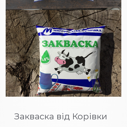
Закваска від Корівки