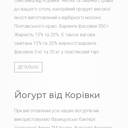
Сметанка від Корівки. Якісна та смачна страва
до вашого столу, калорійний продукт високої
якості виготовлений з відбірного молоко
Полтавського краю. Варіанти фасовки 350 г.
Жирність 15% та 20%. Є також вагова
сметана 15% та 20% жирності варіанти
фасовок 5 кг та 20 кг у пластиковій тарі.
ДЕТАЛЬНО
Йогурт від Корівки
При виготовленні усіх наших йогуртів ми
використовуємо Французські бактерії
(закваски) фірми TM Yo-mix. Варіанти фасовки