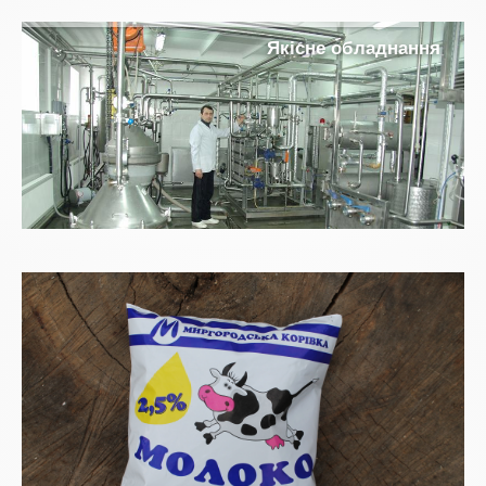
Я
к
і
с
н
е
о
б
л
а
д
н
а
н
н
я