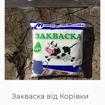
Закваска від Корівки