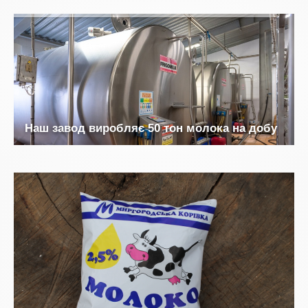
Н
а
ш
з
а
в
о
д
в
и
р
о
б
л
я
є
5
0
т
о
н
м
о
л
о
к
а
н
а