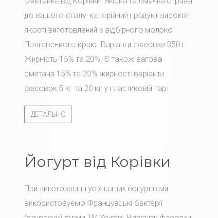
Сметанка від Корівки. Якісна та смачна страва
до вашого столу, калорійний продукт високої
якості виготовлений з відбірного молоко
Полтавського краю. Варіанти фасовки 350 г.
Жирність 15% та 20%. Є також вагова
сметана 15% та 20% жирності варіанти
фасовок 5 кг та 20 кг у пластиковій тарі.
ДЕТАЛЬНО
Йогурт від Корівки
При виготовленні усіх наших йогуртів ми
використовуємо Французські бактерії
(закваски) фірми TM Yo-mix. Варіанти фасовки