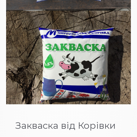
Закваска від Корівки