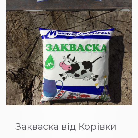
Закваска від Корівки