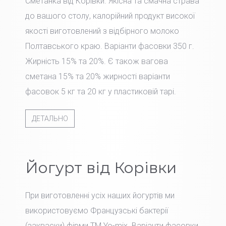
Сметанка від Корівки. Якісна та смачна страва
до вашого столу, калорійний продукт високої
якості виготовлений з відбірного молоко
Полтавського краю. Варіанти фасовки 350 г.
Жирність 15% та 20%. Є також вагова
сметана 15% та 20% жирності варіанти
фасовок 5 кг та 20 кг у пластиковій тарі.
ДЕТАЛЬНО
Йогурт від Корівки
При виготовленні усіх наших йогуртів ми
використовуємо Французські бактерії
(закваски) фірми TM Yo-mix. Варіанти фасовки