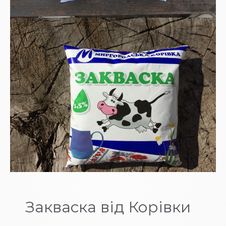
Закваска від Корівки