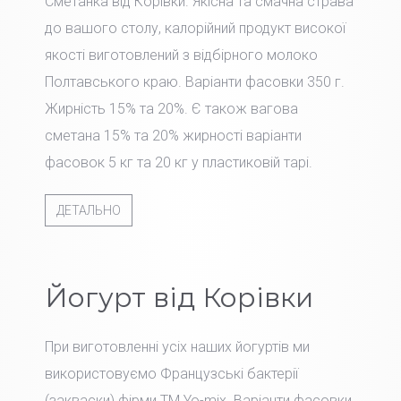
Сметанка від Корівки. Якісна та смачна страва
до вашого столу, калорійний продукт високої
якості виготовлений з відбірного молоко
Полтавського краю. Варіанти фасовки 350 г.
Жирність 15% та 20%. Є також вагова
сметана 15% та 20% жирності варіанти
фасовок 5 кг та 20 кг у пластиковій тарі.
ДЕТАЛЬНО
Йогурт від Корівки
При виготовленні усіх наших йогуртів ми
використовуємо Французські бактерії
(закваски) фірми TM Yo-mix. Варіанти фасовки