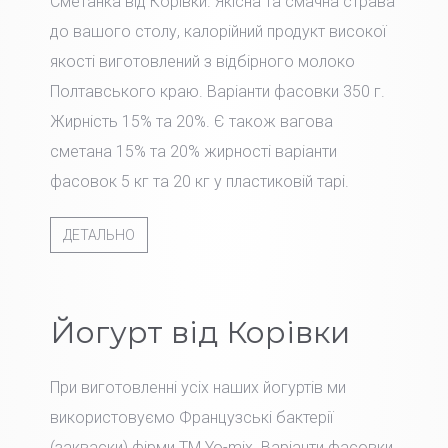
Сметанка від Корівки. Якісна та смачна страва
до вашого столу, калорійний продукт високої
якості виготовлений з відбірного молоко
Полтавського краю. Варіанти фасовки 350 г.
Жирність 15% та 20%. Є також вагова
сметана 15% та 20% жирності варіанти
фасовок 5 кг та 20 кг у пластиковій тарі.
ДЕТАЛЬНО
Йогурт від Корівки
При виготовленні усіх наших йогуртів ми
використовуємо Французські бактерії
(закваски) фірми TM Yo-mix. Варіанти фасовки