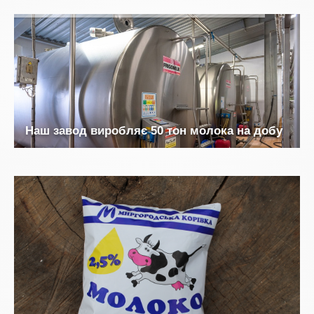
Н
а
ш
з
а
в
о
д
в
и
р
о
б
л
я
є
5
0
т
о
н
м
о
л
о
к
а
н
а
д
о
б
у