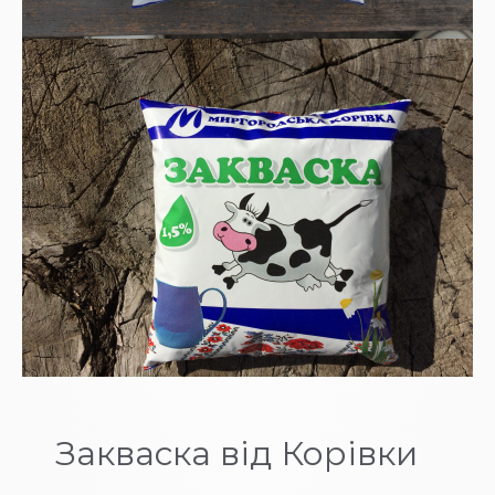
Закваска від Корівки