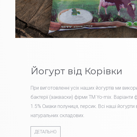
Йогурт від Корівки
При виготовленні усіх наших йогуртів ми вико
бактерії (закваски) фірми TM Yo-mix. Варіанти 
1.5% Смаки полуниця, персик. Всі наші йогурти
натуральних складових.
ДЕТАЛЬНО