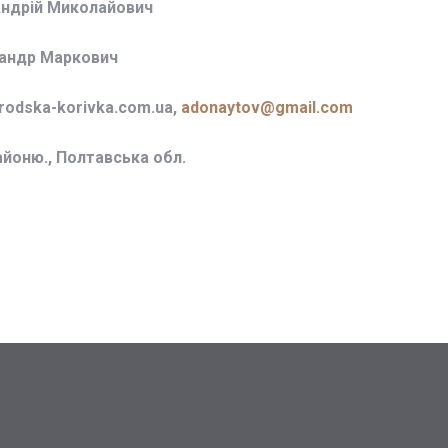
Андрій Миколайович
сандр Маркович
odska-korivka.com.ua,
adonaytov@gmail.com
айоню., Полтавська обл.