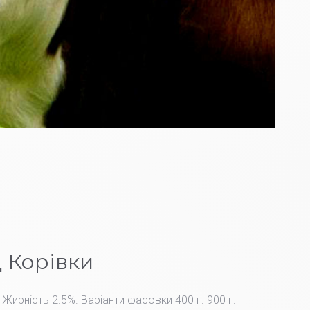
 Корівки
 Жирність 2.5%. Варіанти фасовки 400 г. 900 г.