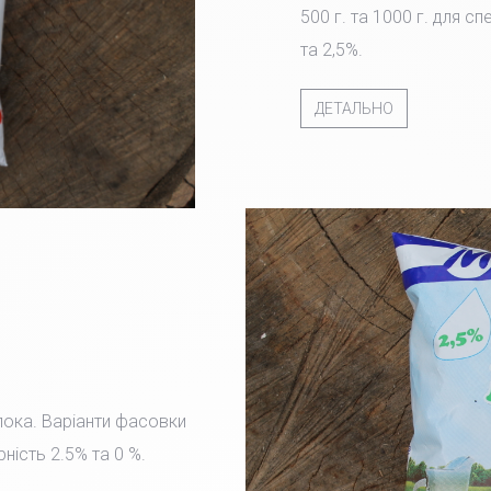
500 г. та 1000 г. для с
та 2,5%.
ДЕТАЛЬНО
лока. Варіанти фасовки
рність 2.5% та 0 %.