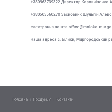
+380963739322 Директор Коровніченко 
+380503560270 Засновник Шульгін Алек
електронна пошта office@
moloko-murgor
Наша адреса с. Білики, Миргородський р
Головна
Продукція
Контакти