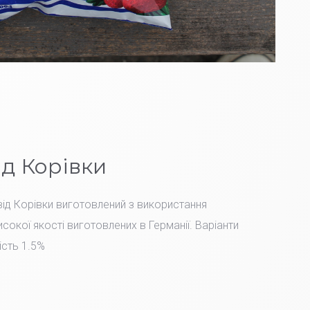
ід Корівки
ід Корівки виготовлений з використання
сокої якості виготовлених в Германії. Варіанти
ість 1.5%