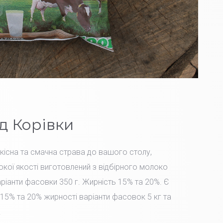
д Корівки
Якісна та смачна страва до вашого столу,
окої якості виготовлений з відбірного молоко
іанти фасовки 350 г. Жирність 15% та 20%. Є
15% та 20% жирності варіанти фасовок 5 кг та
.