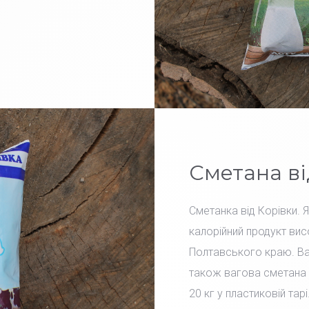
Сметана ві
Сметанка від Корівки. 
калорійний продукт вис
Полтавського краю. Вар
також вагова сметана 
20 кг у пластиковій тарі