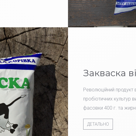
Закваска в
Революційний продукт в
пробіотичних культур ви
фасовки 400 г. та жирн
ДЕТАЛЬНО