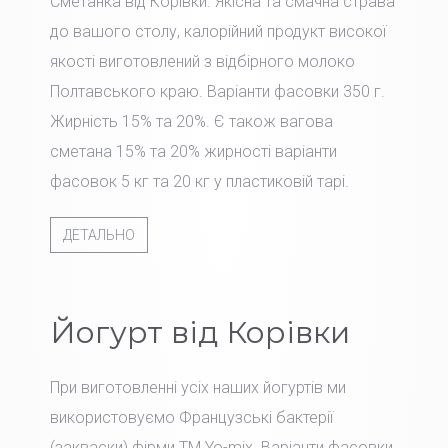
Сметанка від Корівки. Якісна та смачна страва
до вашого столу, калорійний продукт високої
якості виготовлений з відбірного молоко
Полтавського краю. Варіанти фасовки 350 г.
Жирність 15% та 20%. Є також вагова
сметана 15% та 20% жирності варіанти
фасовок 5 кг та 20 кг у пластиковій тарі.
ДЕТАЛЬНО
Йогурт від Корівки
При виготовленні усіх наших йогуртів ми
використовуємо Французські бактерії
(закваски) фірми TM Yo-mix. Варіанти фасовки