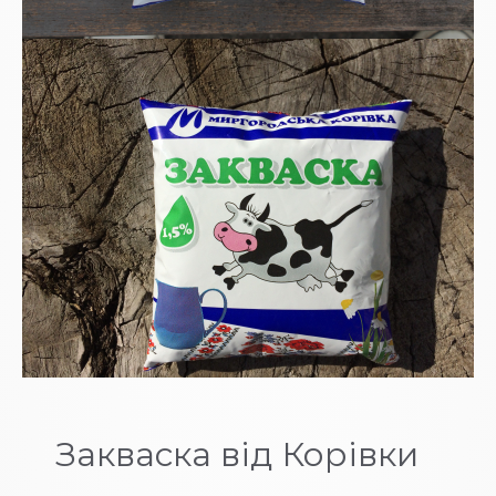
Закваска від Корівки