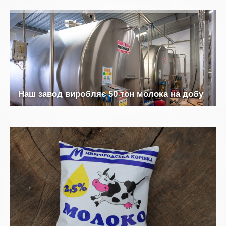
Н
а
ш
з
а
в
о
д
в
и
р
о
б
л
я
є
5
0
т
о
н
м
о
л
о
к
а
н
а
д
о
б
у