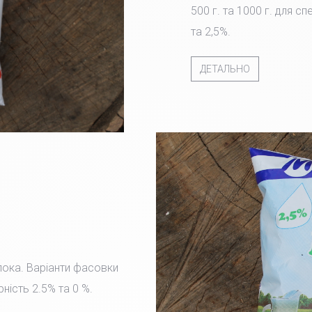
500 г. та 1000 г. для с
та 2,5%.
ДЕТАЛЬНО
лока. Варіанти фасовки
рність 2.5% та 0 %.