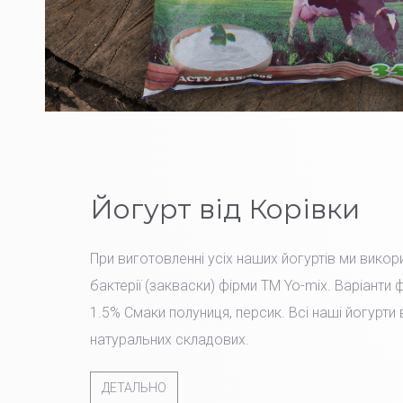
Йогурт від Корівки
При виготовленні усіх наших йогуртів ми вико
бактерії (закваски) фірми TM Yo-mix. Варіанти 
1.5% Смаки полуниця, персик. Всі наші йогурти
натуральних складових.
ДЕТАЛЬНО