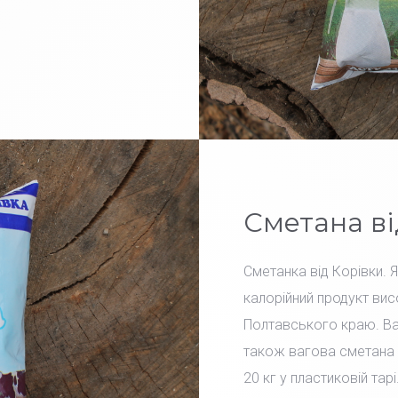
Сметана ві
Сметанка від Корівки. 
калорійний продукт вис
Полтавського краю. Вар
також вагова сметана 
20 кг у пластиковій тарі