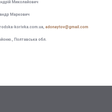
Андрій Миколайович
сандр Маркович
odska-korivka.com.ua,
adonaytov@gmail.com
айоню., Полтавська обл.