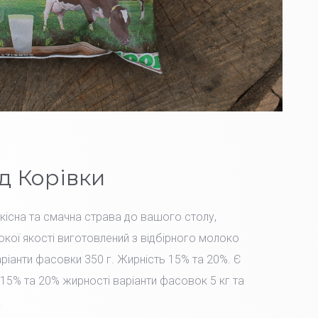
д Корівки
Якісна та смачна страва до вашого столу,
окої якості виготовлений з відбірного молоко
іанти фасовки 350 г. Жирність 15% та 20%. Є
15% та 20% жирності варіанти фасовок 5 кг та
.