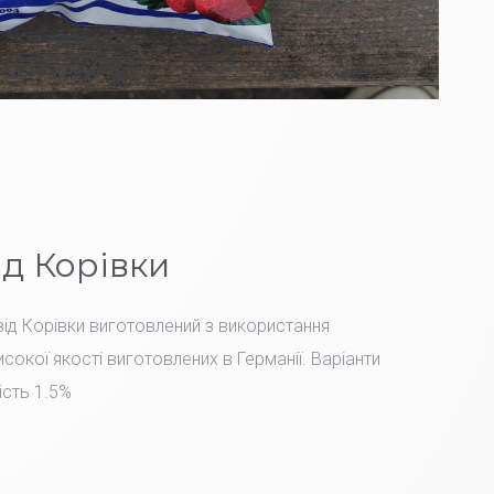
ід Корівки
ід Корівки виготовлений з використання
сокої якості виготовлених в Германії. Варіанти
ість 1.5%