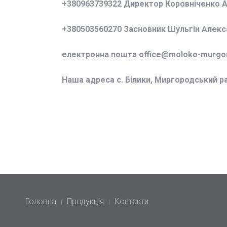
+380963739322 Директор Коровніченко 
+380503560270 Засновник Шульгін Алек
електронна пошта office@
moloko-murgor
Наша адреса с. Білики, Миргородський р
Головна
Продукція
Контакти