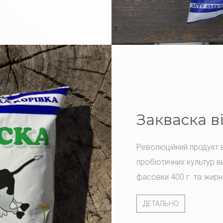
Закваска в
Революційний продукт в
пробіотичних культур ви
фасовки 400 г. та жирн
ДЕТАЛЬНО