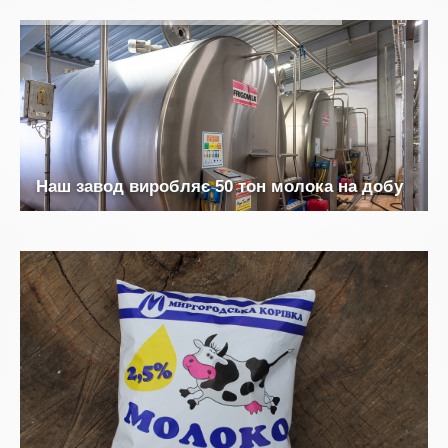
Н
а
ш
з
а
в
о
д
в
и
р
о
б
л
я
є
5
0
т
о
н
м
о
л
о
к
а
н
а
д
о
б
у