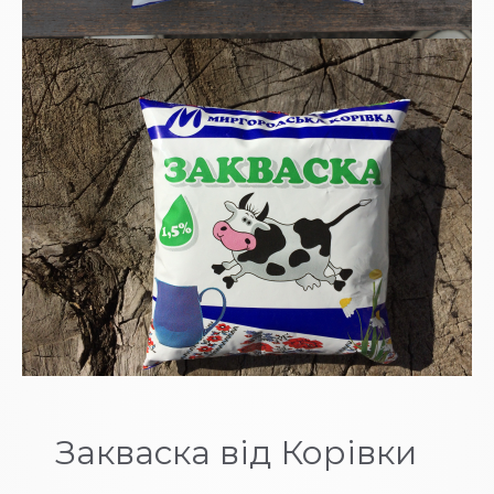
Закваска від Корівки