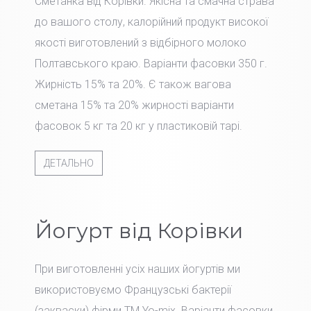
Сметанка від Корівки. Якісна та смачна страва
до вашого столу, калорійний продукт високої
якості виготовлений з відбірного молоко
Полтавського краю. Варіанти фасовки 350 г.
Жирність 15% та 20%. Є також вагова
сметана 15% та 20% жирності варіанти
фасовок 5 кг та 20 кг у пластиковій тарі.
ДЕТАЛЬНО
Йогурт від Корівки
При виготовленні усіх наших йогуртів ми
використовуємо Французські бактерії
(закваски) фірми TM Yo-mix. Варіанти фасовки