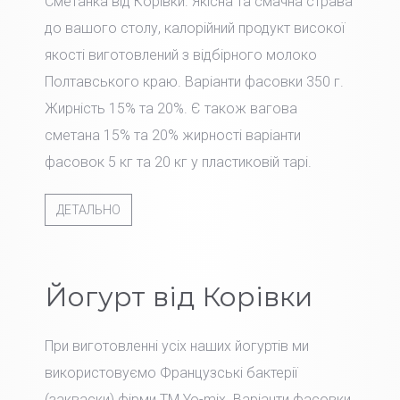
Сметанка від Корівки. Якісна та смачна страва
до вашого столу, калорійний продукт високої
якості виготовлений з відбірного молоко
Полтавського краю. Варіанти фасовки 350 г.
Жирність 15% та 20%. Є також вагова
сметана 15% та 20% жирності варіанти
фасовок 5 кг та 20 кг у пластиковій тарі.
ДЕТАЛЬНО
Йогурт від Корівки
При виготовленні усіх наших йогуртів ми
використовуємо Французські бактерії
(закваски) фірми TM Yo-mix. Варіанти фасовки