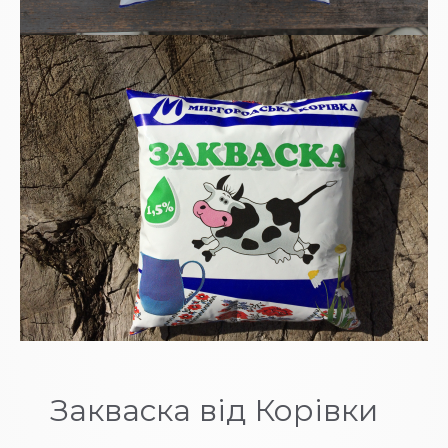
Закваска від Корівки