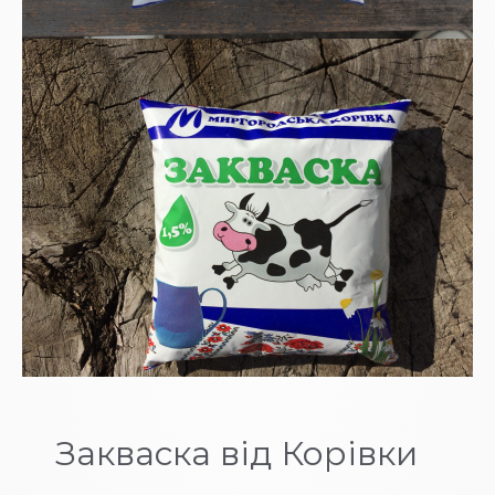
Закваска від Корівки