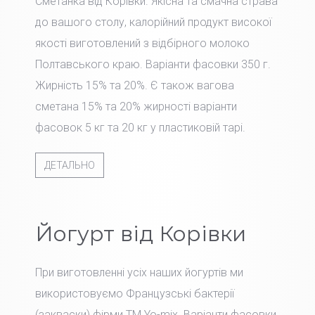
Сметанка від Корівки. Якісна та смачна страва
до вашого столу, калорійний продукт високої
якості виготовлений з відбірного молоко
Полтавського краю. Варіанти фасовки 350 г.
Жирність 15% та 20%. Є також вагова
сметана 15% та 20% жирності варіанти
фасовок 5 кг та 20 кг у пластиковій тарі.
ДЕТАЛЬНО
Йогурт від Корівки
При виготовленні усіх наших йогуртів ми
використовуємо Французські бактерії
(закваски) фірми TM Yo-mix. Варіанти фасовки