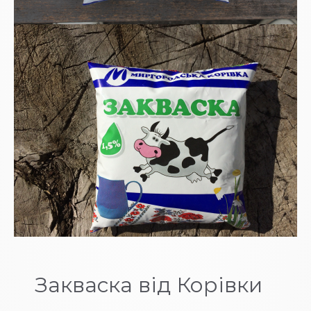
Закваска від Корівки