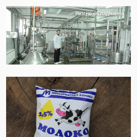
с
н
е
о
б
л
а
д
н
а
н
н
я