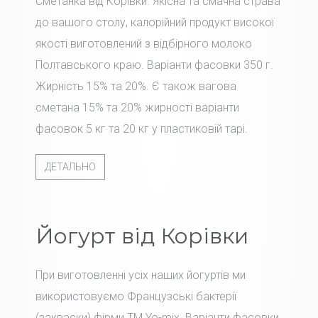
Сметанка від Корівки. Якісна та смачна страва
до вашого столу, калорійний продукт високої
якості виготовлений з відбірного молоко
Полтавського краю. Варіанти фасовки 350 г.
Жирність 15% та 20%. Є також вагова
сметана 15% та 20% жирності варіанти
фасовок 5 кг та 20 кг у пластиковій тарі.
ДЕТАЛЬНО
Йогурт від Корівки
При виготовленні усіх наших йогуртів ми
використовуємо Французські бактерії
(закваски) фірми TM Yo-mix. Варіанти фасовки