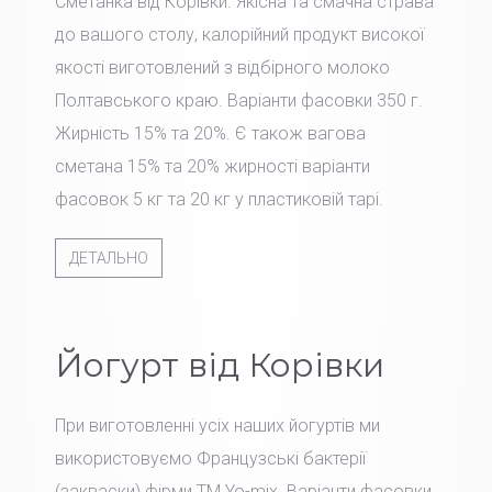
Сметанка від Корівки. Якісна та смачна страва
до вашого столу, калорійний продукт високої
якості виготовлений з відбірного молоко
Полтавського краю. Варіанти фасовки 350 г.
Жирність 15% та 20%. Є також вагова
сметана 15% та 20% жирності варіанти
фасовок 5 кг та 20 кг у пластиковій тарі.
ДЕТАЛЬНО
Йогурт від Корівки
При виготовленні усіх наших йогуртів ми
використовуємо Французські бактерії
(закваски) фірми TM Yo-mix. Варіанти фасовки