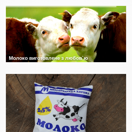
М
о
л
о
к
о
в
и
г
о
т
о
в
л
е
н
е
з
л
ю
б
о
в
`
ю