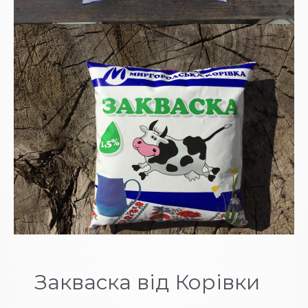
Закваска від Корівки