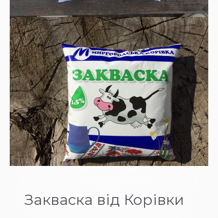
Закваска від Корівки