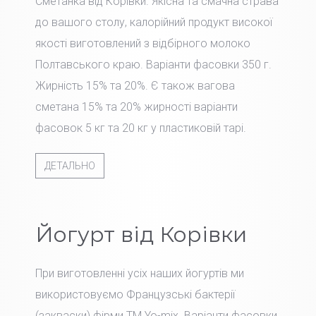
Сметанка від Корівки. Якісна та смачна страва
до вашого столу, калорійний продукт високої
якості виготовлений з відбірного молоко
Полтавського краю. Варіанти фасовки 350 г.
Жирність 15% та 20%. Є також вагова
сметана 15% та 20% жирності варіанти
фасовок 5 кг та 20 кг у пластиковій тарі.
ДЕТАЛЬНО
Йогурт від Корівки
При виготовленні усіх наших йогуртів ми
використовуємо Французські бактерії
(закваски) фірми TM Yo-mix. Варіанти фасовки