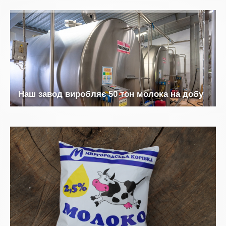
Н
а
ш
з
а
в
о
д
в
и
р
о
б
л
я
є
5
0
т
о
н
м
о
л
о
к
а
н
а
д
о
б
у