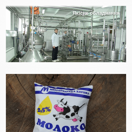
Я
к
і
с
н
е
о
б
л
а
д
н
а
н
н
я