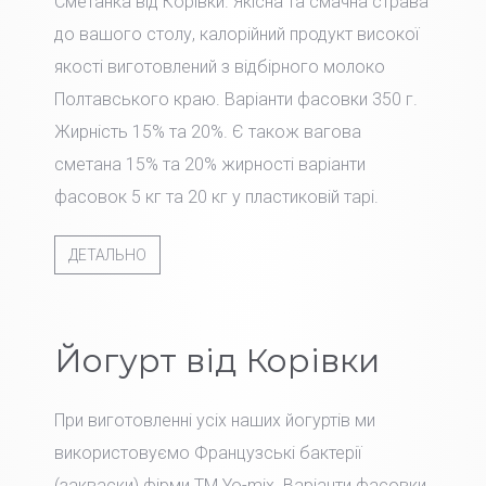
Сметанка від Корівки. Якісна та смачна страва
до вашого столу, калорійний продукт високої
якості виготовлений з відбірного молоко
Полтавського краю. Варіанти фасовки 350 г.
Жирність 15% та 20%. Є також вагова
сметана 15% та 20% жирності варіанти
фасовок 5 кг та 20 кг у пластиковій тарі.
ДЕТАЛЬНО
Йогурт від Корівки
При виготовленні усіх наших йогуртів ми
використовуємо Французські бактерії
(закваски) фірми TM Yo-mix. Варіанти фасовки