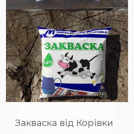
Закваска від Корівки