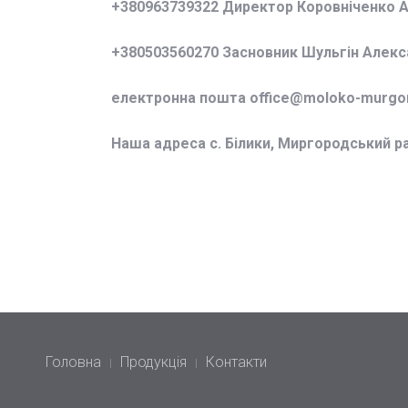
+380963739322 Директор Коровніченко 
+380503560270 Засновник Шульгін Алек
електронна пошта office@
moloko-murgor
Наша адреса с. Білики, Миргородський р
Головна
Продукція
Контакти