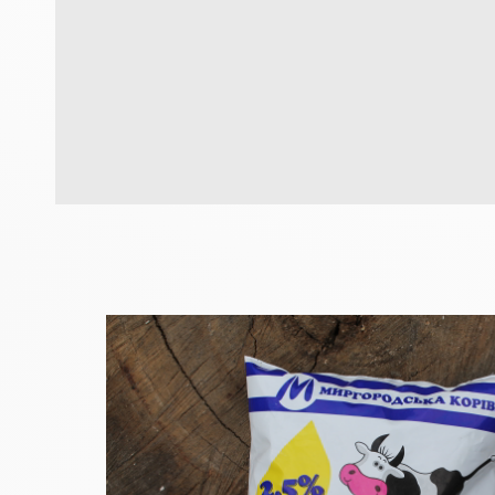
Н
а
ш
з
а
в
о
д