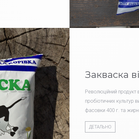
Закваска в
Революційний продукт в
пробіотичних культур ви
фасовки 400 г. та жирн
ДЕТАЛЬНО