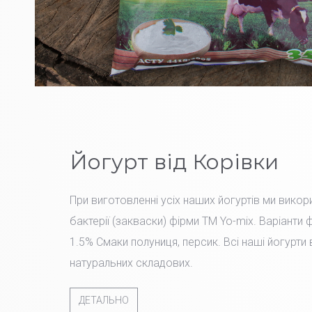
Йогурт від Корівки
При виготовленні усіх наших йогуртів ми вико
бактерії (закваски) фірми TM Yo-mix. Варіанти 
1.5% Смаки полуниця, персик. Всі наші йогурти
натуральних складових.
ДЕТАЛЬНО