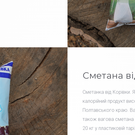
Сметана ві
Сметанка від Корівки. 
калорійний продукт вис
Полтавського краю. Вар
також вагова сметана 
20 кг у пластиковій тарі