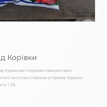
ід Корівки
ід Корівки виготовлений з використання
сокої якості виготовлених в Германії. Варіанти
ість 1.5%