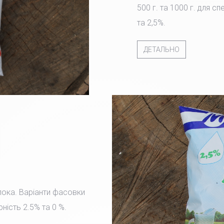
500 г. та 1000 г. для с
та 2,5%.
ДЕТАЛЬНО
лока. Варіанти фасовки
рність 2.5% та 0 %.