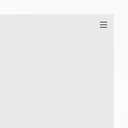
н
е
о
б
л
а
д
н
а
н
н
я