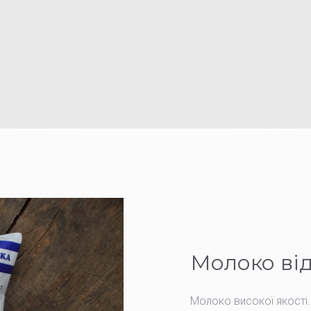
в
и
р
о
б
Молоко від
Молоко високої якості.