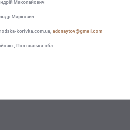
Андрій Миколайович
сандр Маркович
odska-korivka.com.ua,
adonaytov@gmail.com
айоню., Полтавська обл.