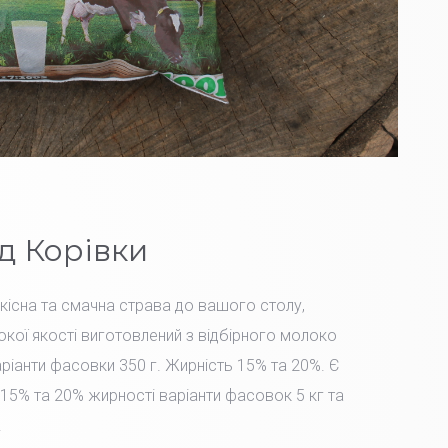
д Корівки
Якісна та смачна страва до вашого столу,
окої якості виготовлений з відбірного молоко
іанти фасовки 350 г. Жирність 15% та 20%. Є
15% та 20% жирності варіанти фасовок 5 кг та
.