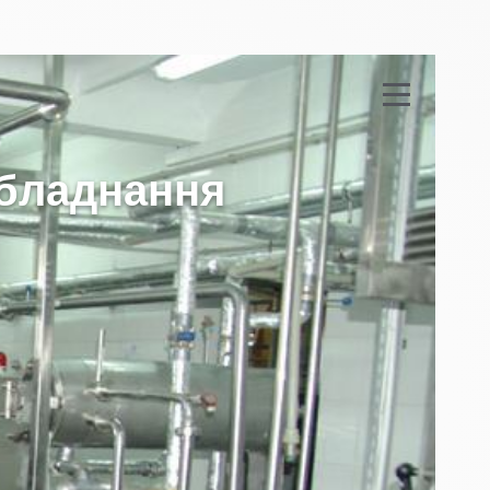
б
л
а
д
н
а
н
н
я