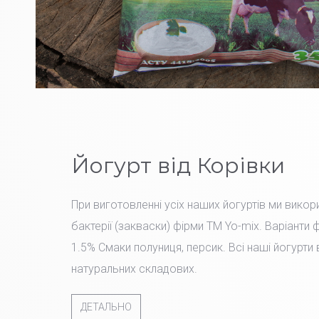
Йогурт від Корівки
При виготовленні усіх наших йогуртів ми вико
бактерії (закваски) фірми TM Yo-mix. Варіанти 
1.5% Смаки полуниця, персик. Всі наші йогурти
натуральних складових.
ДЕТАЛЬНО