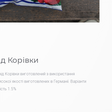
ід Корівки
ід Корівки виготовлений з використання
сокої якості виготовлених в Германії. Варіанти
ість 1.5%