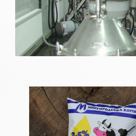
з
л
ю
б
о
в
`
ю