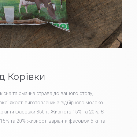
д Корівки
Якісна та смачна страва до вашого столу,
окої якості виготовлений з відбірного молоко
іанти фасовки 350 г. Жирність 15% та 20%. Є
15% та 20% жирності варіанти фасовок 5 кг та
.