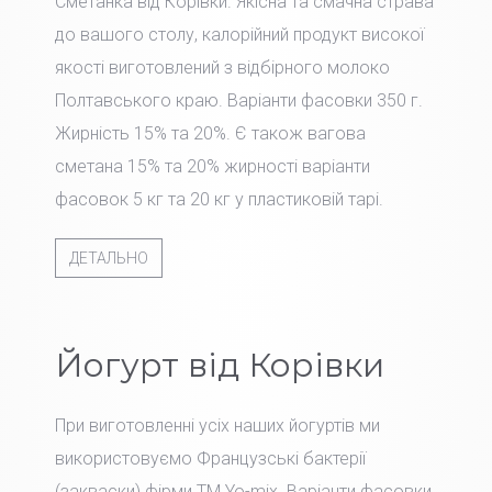
Сметанка від Корівки. Якісна та смачна страва
до вашого столу, калорійний продукт високої
якості виготовлений з відбірного молоко
Полтавського краю. Варіанти фасовки 350 г.
Жирність 15% та 20%. Є також вагова
сметана 15% та 20% жирності варіанти
фасовок 5 кг та 20 кг у пластиковій тарі.
ДЕТАЛЬНО
Йогурт від Корівки
При виготовленні усіх наших йогуртів ми
використовуємо Французські бактерії
(закваски) фірми TM Yo-mix. Варіанти фасовки