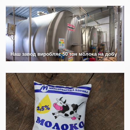
Н
а
ш
з
а
в
о
д
в
и
р
о
б
л
я
є
5
0
т
о
н
м
о
л
о
к
а
н
а
д
о
б
у