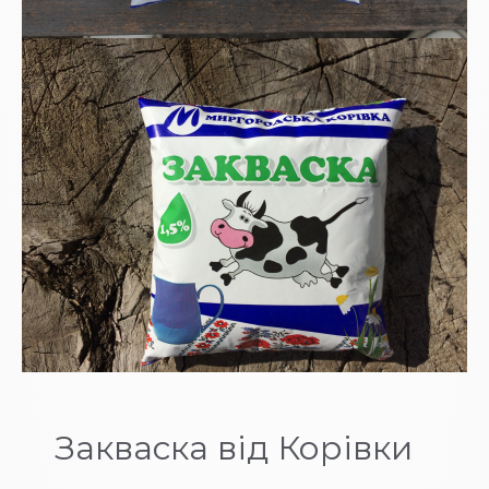
Закваска від Корівки