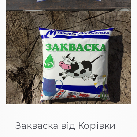
Закваска від Корівки