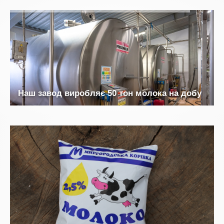
Н
а
ш
з
а
в
о
д
в
и
р
о
б
л
я
є
5
0
т
о
н
м
о
л
о
к
а
н
а
д
о
б
у