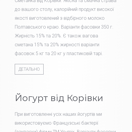
Сметанка від Корівки. Якісна та смачна страва
до вашого столу, калорійний продукт високої
якості виготовлений з відбірного молоко
Полтавського краю. Варіанти фасовки 350 г.
Жирність 15% та 20%. Є також вагова
сметана 15% та 20% жирності варіанти
фасовок 5 кг та 20 кг у пластиковій тарі.
ДЕТАЛЬНО
Йогурт від Корівки
При виготовленні усіх наших йогуртів ми
використовуємо Французські бактерії
(закваски) фірми TM Yo-mix. Варіанти фасовки