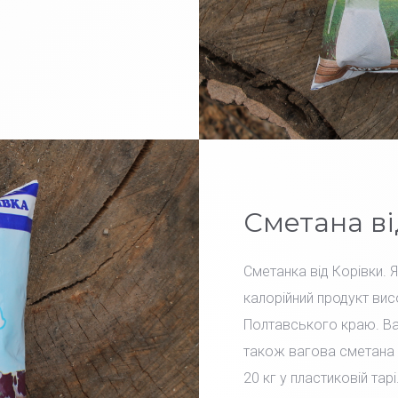
Сметана ві
Сметанка від Корівки. 
калорійний продукт вис
Полтавського краю. Вар
також вагова сметана 
20 кг у пластиковій тарі