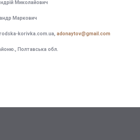
Андрій Миколайович
сандр Маркович
odska-korivka.com.ua,
adonaytov@gmail.com
айоню., Полтавська обл.