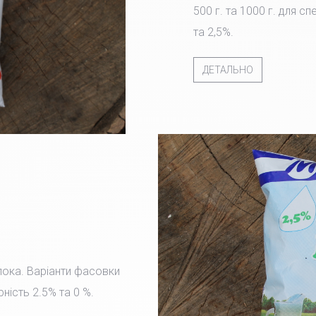
500 г. та 1000 г. для с
та 2,5%.
ДЕТАЛЬНО
лока. Варіанти фасовки
рність 2.5% та 0 %.