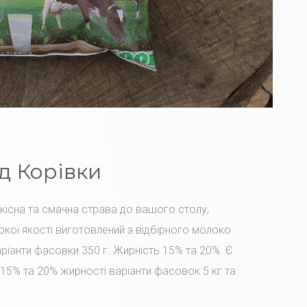
д Корівки
Якісна та смачна страва до вашого столу,
окої якості виготовлений з відбірного молоко
іанти фасовки 350 г. Жирність 15% та 20%. Є
15% та 20% жирності варіанти фасовок 5 кг та
.