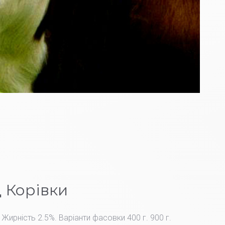
 Корівки
 Жирність 2.5%. Варіанти фасовки 400 г. 900 г.