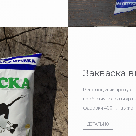
Закваска в
Революційний продукт в
пробіотичних культур ви
фасовки 400 г. та жирн
ДЕТАЛЬНО