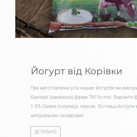
Йогурт від Корівки
При виготовленні усіх наших йогуртів ми вико
бактерії (закваски) фірми TM Yo-mix. Варіанти 
1.5% Смаки полуниця, персик. Всі наші йогурти
натуральних складових.
ДЕТАЛЬНО