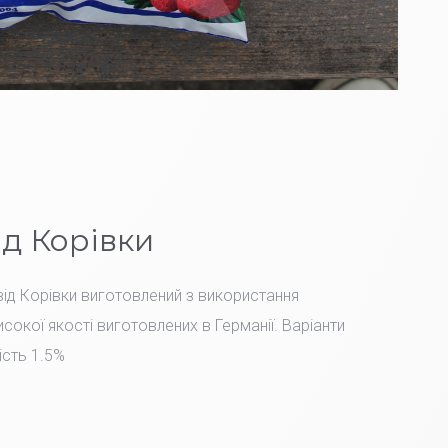
ід Корівки
ід Корівки виготовлений з використання
сокої якості виготовлених в Германії. Варіанти
ість 1.5%