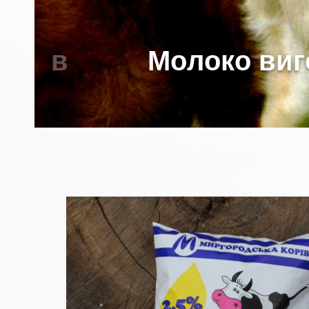
М
о
л
о
к
о
в
и
г