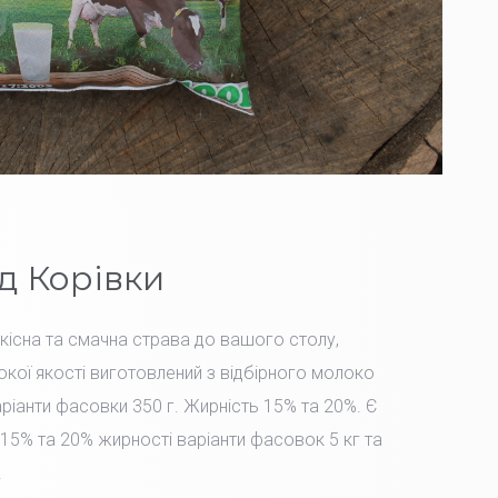
д Корівки
Якісна та смачна страва до вашого столу,
окої якості виготовлений з відбірного молоко
іанти фасовки 350 г. Жирність 15% та 20%. Є
15% та 20% жирності варіанти фасовок 5 кг та
.