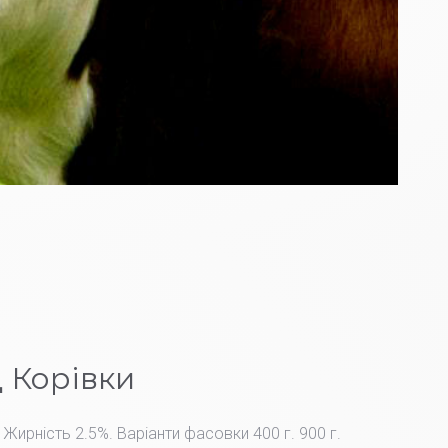
 Корівки
 Жирність 2.5%. Варіанти фасовки 400 г. 900 г.