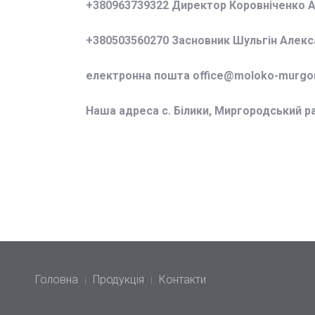
+380963739322 Директор Коровніченко 
+380503560270 Засновник Шульгін Алек
електронна пошта office@
moloko-murgor
Наша адреса с. Білики, Миргородський р
Головна
Продукція
Контакти