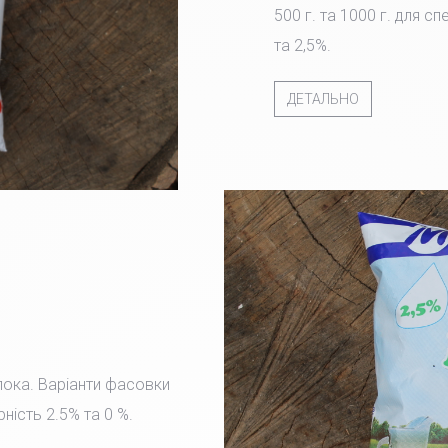
500 г. та 1000 г. для с
та 2,5%.
ДЕТАЛЬНО
лока. Варіанти фасовки
рність 2.5% та 0 %.