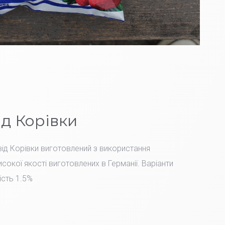
ід Корівки
ід Корівки виготовлений з використання
сокої якості виготовлених в Германії. Варіанти
ість 1.5%