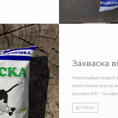
Закваска в
Революційний продукт в
пробіотичних культур ви
фасовки 400 г. та жирн
ДЕТАЛЬНО