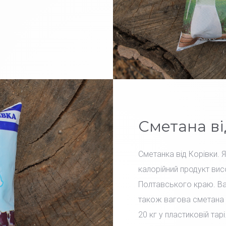
Сметана ві
Сметанка від Корівки. 
калорійний продукт вис
Полтавського краю. Вар
також вагова сметана 
20 кг у пластиковій тарі