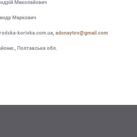
Андрій Миколайович
сандр Маркович
odska-korivka.com.ua,
adonaytov@gmail.com
айоню., Полтавська обл.