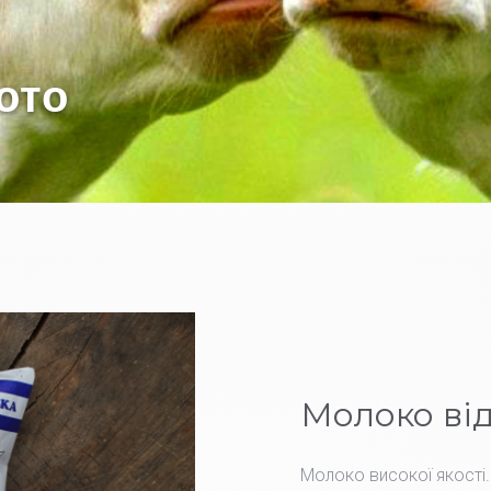
о
т
о
в
л
е
н
е
з
л
ю
б
о
в
`
ю
Молоко від
Молоко високої якості.