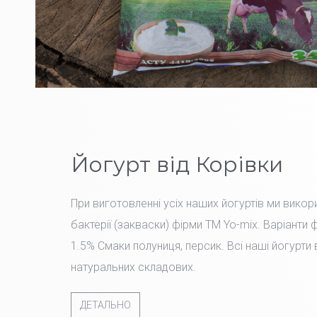
Йогурт від Корівки
При виготовленні усіх наших йогуртів ми вико
бактерії (закваски) фірми TM Yo-mix. Варіанти 
1.5% Смаки полуниця, персик. Всі наші йогурти
натуральних складових.
ДЕТАЛЬНО