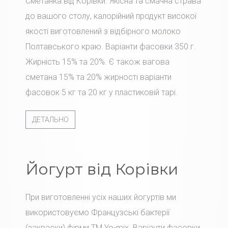
Сметанка від Корівки. Якісна та смачна страва
до вашого столу, калорійний продукт високої
якості виготовлений з відбірного молоко
Полтавського краю. Варіанти фасовки 350 г.
Жирність 15% та 20%. Є також вагова
сметана 15% та 20% жирності варіанти
фасовок 5 кг та 20 кг у пластиковій тарі.
ДЕТАЛЬНО
Йогурт від Корівки
При виготовленні усіх наших йогуртів ми
використовуємо Французські бактерії
(закваски) фірми TM Yo-mix. Варіанти фасовки