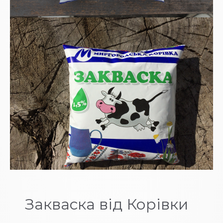
Закваска від Корівки