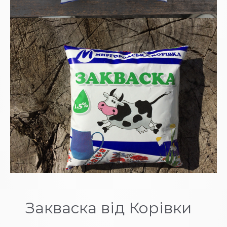
Закваска від Корівки