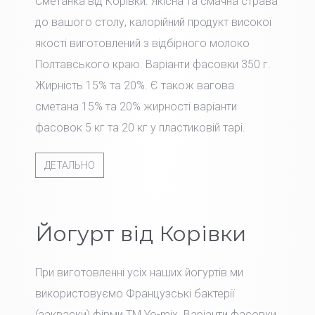
Сметанка від Корівки. Якісна та смачна страва
до вашого столу, калорійний продукт високої
якості виготовлений з відбірного молоко
Полтавського краю. Варіанти фасовки 350 г.
Жирність 15% та 20%. Є також вагова
сметана 15% та 20% жирності варіанти
фасовок 5 кг та 20 кг у пластиковій тарі.
ДЕТАЛЬНО
Йогурт від Корівки
При виготовленні усіх наших йогуртів ми
використовуємо Французські бактерії
(закваски) фірми TM Yo-mix. Варіанти фасовки