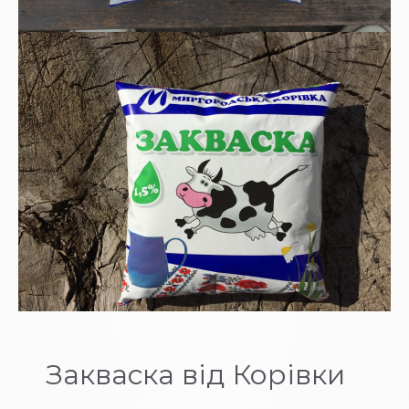
Закваска від Корівки