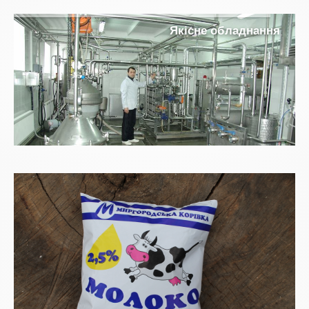
Я
к
і
с
н
е
о
б
л
а
д
н
а
н
н
я