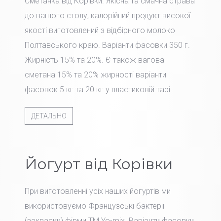
Сметанка від Корівки. Якісна та смачна страва
до вашого столу, калорійний продукт високої
якості виготовлений з відбірного молоко
Полтавського краю. Варіанти фасовки 350 г.
Жирність 15% та 20%. Є також вагова
сметана 15% та 20% жирності варіанти
фасовок 5 кг та 20 кг у пластиковій тарі.
ДЕТАЛЬНО
Йогурт від Корівки
При виготовленні усіх наших йогуртів ми
використовуємо Французські бактерії
(закваски) фірми TM Yo-mix. Варіанти фасовки