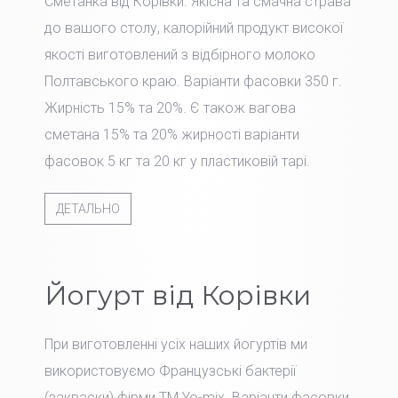
Сметанка від Корівки. Якісна та смачна страва
до вашого столу, калорійний продукт високої
якості виготовлений з відбірного молоко
Полтавського краю. Варіанти фасовки 350 г.
Жирність 15% та 20%. Є також вагова
сметана 15% та 20% жирності варіанти
фасовок 5 кг та 20 кг у пластиковій тарі.
ДЕТАЛЬНО
Йогурт від Корівки
При виготовленні усіх наших йогуртів ми
використовуємо Французські бактерії
(закваски) фірми TM Yo-mix. Варіанти фасовки