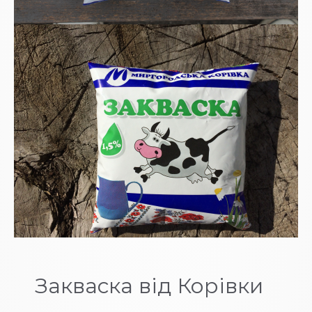
Закваска від Корівки