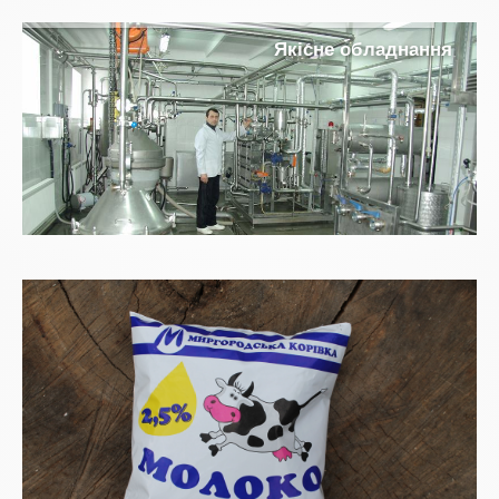
Я
к
і
с
н
е
о
б
л
а
д
н
а
н
н
я