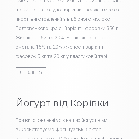
Сметанка від Корівки. Якісна та смачна страва
до вашого столу, калорійний продукт високої
якості виготовлений з відбірного молоко
Полтавського краю. Варіанти фасовки 350 г.
Жирність 15% та 20%. Є також вагова
сметана 15% та 20% жирності варіанти
фасовок 5 кг та 20 кг у пластиковій тарі.
ДЕТАЛЬНО
Йогурт від Корівки
При виготовленні усіх наших йогуртів ми
використовуємо Французські бактерії
(закваски) фірми TM Yo-mix. Варіанти фасовки