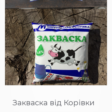
Закваска від Корівки