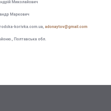
Андрій Миколайович
сандр Маркович
odska-korivka.com.ua,
adonaytov@gmail.com
айоню., Полтавська обл.