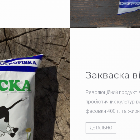
Закваска в
Революційний продукт в
пробіотичних культур ви
фасовки 400 г. та жирн
ДЕТАЛЬНО