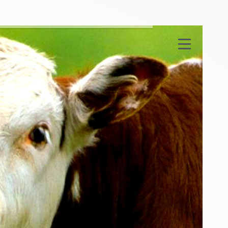
б
л
а
д
н
а
н
н
я