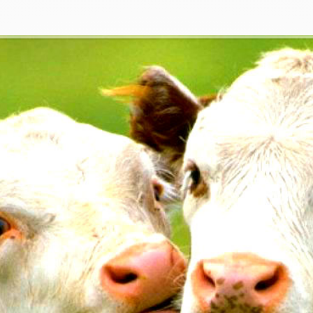
е
н
с
о
і
к
Я