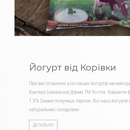
Йогурт від Корівки
При виготовленні усіх наших йогуртів ми вико
бактерії (закваски) фірми TM Yo-mix. Варіанти 
1.5% Смаки полуниця, персик. Всі наші йогурти
натуральних складових.
ДЕТАЛЬНО