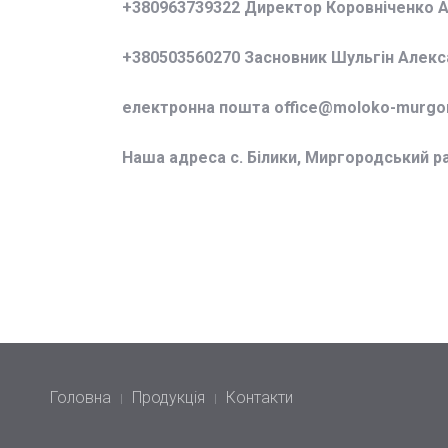
+380963739322 Директор Коровніченко 
+380503560270 Засновник Шульгін Алек
електронна пошта office@
moloko-murgor
Наша адреса с. Білики, Миргородський р
Головна
Продукція
Контакти