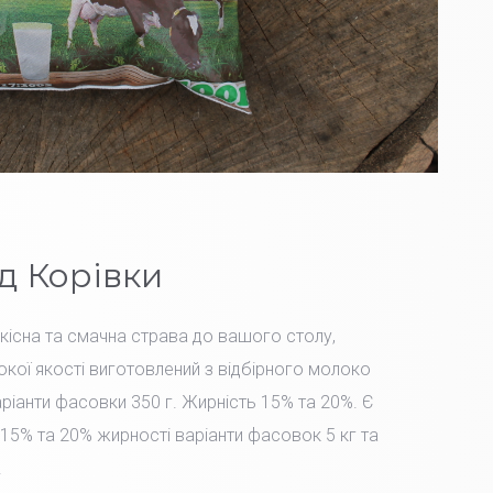
д Корівки
Якісна та смачна страва до вашого столу,
окої якості виготовлений з відбірного молоко
іанти фасовки 350 г. Жирність 15% та 20%. Є
15% та 20% жирності варіанти фасовок 5 кг та
.