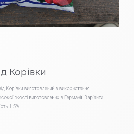
ід Корівки
ід Корівки виготовлений з використання
сокої якості виготовлених в Германії. Варіанти
ість 1.5%