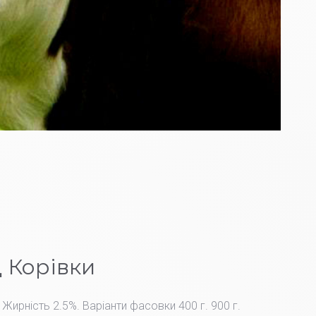
 Корівки
 Жирність 2.5%. Варіанти фасовки 400 г. 900 г.