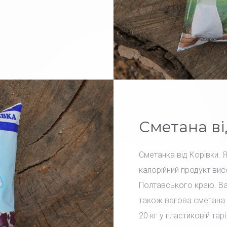
Сметана ві
Сметанка від Корівки. 
калорійний продукт вис
Полтавського краю. Вар
також вагова сметана 
20 кг у пластиковій тарі