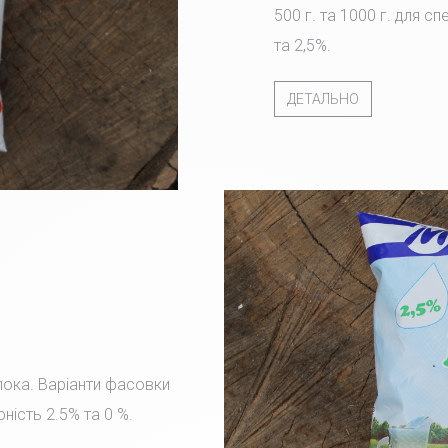
500 г. та 1000 г. для с
та 2,5%.
ДЕТАЛЬНО
лока. Варіанти фасовки
рність 2.5% та 0 %.