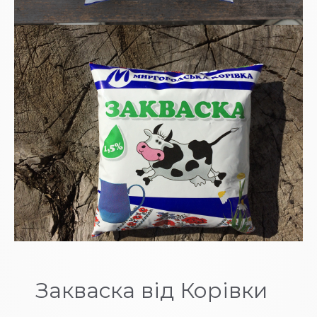
Закваска від Корівки