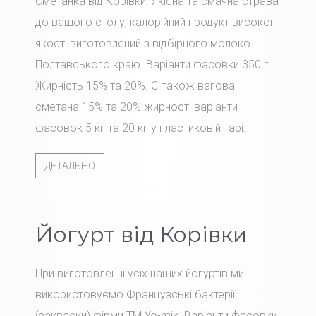
Сметанка від Корівки. Якісна та смачна страва
до вашого столу, калорійний продукт високої
якості виготовлений з відбірного молоко
Полтавського краю. Варіанти фасовки 350 г.
Жирність 15% та 20%. Є також вагова
сметана 15% та 20% жирності варіанти
фасовок 5 кг та 20 кг у пластиковій тарі.
ДЕТАЛЬНО
Йогурт від Корівки
При виготовленні усіх наших йогуртів ми
використовуємо Французські бактерії
(закваски) фірми TM Yo-mix. Варіанти фасовки