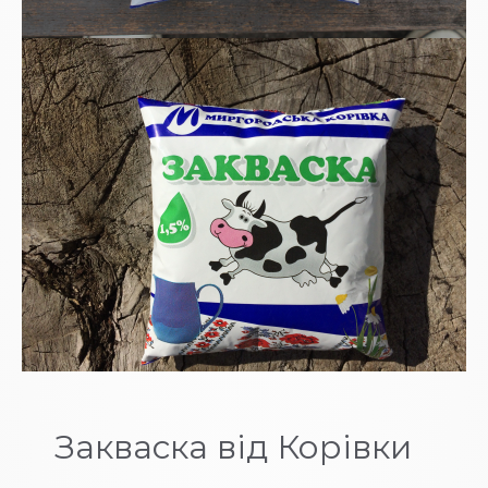
Закваска від Корівки