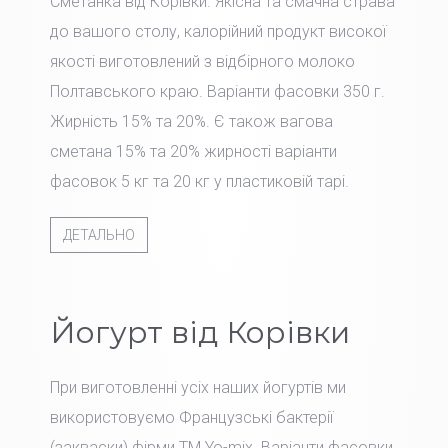
Сметанка від Корівки. Якісна та смачна страва
до вашого столу, калорійний продукт високої
якості виготовлений з відбірного молоко
Полтавського краю. Варіанти фасовки 350 г.
Жирність 15% та 20%. Є також вагова
сметана 15% та 20% жирності варіанти
фасовок 5 кг та 20 кг у пластиковій тарі.
ДЕТАЛЬНО
Йогурт від Корівки
При виготовленні усіх наших йогуртів ми
використовуємо Французські бактерії
(закваски) фірми TM Yo-mix. Варіанти фасовки