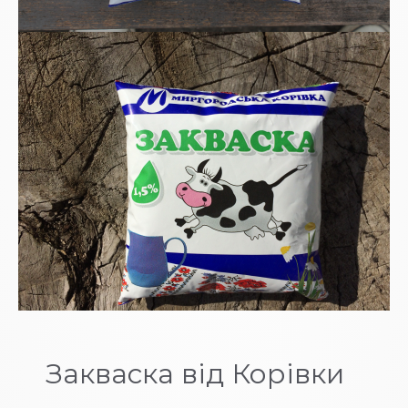
Закваска від Корівки