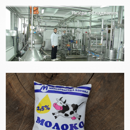
Я
к
і
с
н
е
о
б
л
а
д
н
а
н
н
я