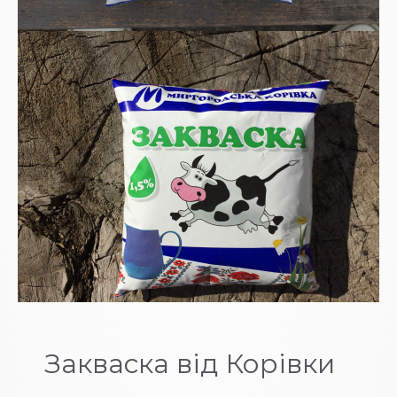
Закваска від Корівки