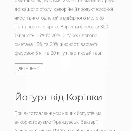
Сметанка від Корівки. Якісна та смачна страва
до вашого столу, калорійний продукт високої
якості виготовлений з відбірного молоко
Полтавського краю. Варіанти фасовки 350 г.
Жирність 15% та 20%. Є також вагова
сметана 15% та 20% жирності варіанти
фасовок 5 кг та 20 кг у пластиковій тарі.
ДЕТАЛЬНО
Йогурт від Корівки
При виготовленні усіх наших йогуртів ми
використовуємо Французські бактерії
(закваски) фірми TM Yo-mix. Варіанти фасовки