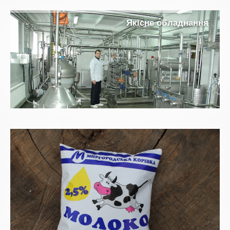
Я
к
і
с
н
е
о
б
л
а
д
н
а
н
н
я