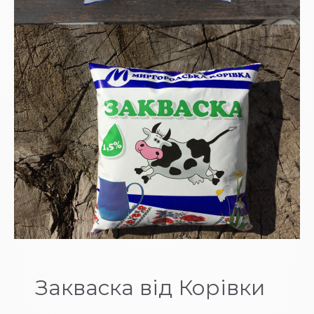
Закваска від Корівки