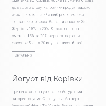
Сметанка від Корівки. Якісна та смачна страва
до вашого столу, калорійний продукт високої
якості виготовлений з відбірного молоко
Полтавського краю. Варіанти фасовки 350 г.
Жирність 15% та 20%. Є також вагова
сметана 15% та 20% жирності варіанти
фасовок 5 кг та 20 кг у пластиковій тарі.
ДЕТАЛЬНО
Йогурт від Корівки
При виготовленні усіх наших йогуртів ми
використовуємо Французські бактерії
(закваски) фірми TM Yo-mix. Варіанти фасовки