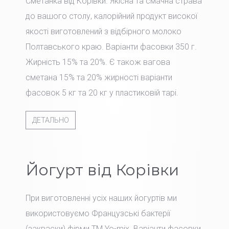
Сметанка від Корівки. Якісна та смачна страва
до вашого столу, калорійний продукт високої
якості виготовлений з відбірного молоко
Полтавського краю. Варіанти фасовки 350 г.
Жирність 15% та 20%. Є також вагова
сметана 15% та 20% жирності варіанти
фасовок 5 кг та 20 кг у пластиковій тарі.
ДЕТАЛЬНО
Йогурт від Корівки
При виготовленні усіх наших йогуртів ми
використовуємо Французські бактерії
(закваски) фірми TM Yo-mix. Варіанти фасовки