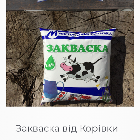
Закваска від Корівки