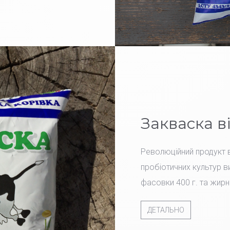
Закваска в
Революційний продукт в
пробіотичних культур ви
фасовки 400 г. та жирн
ДЕТАЛЬНО