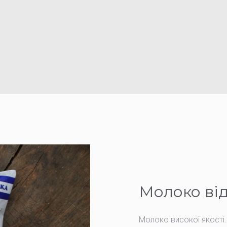
в
и
р
о
б
л
я
є
Молоко від
Молоко високої якості.