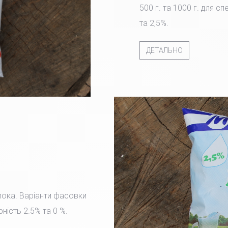
500 г. та 1000 г. для с
та 2,5%.
ДЕТАЛЬНО
лока. Варіанти фасовки
рність 2.5% та 0 %.