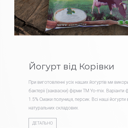
Йогурт від Корівки
При виготовленні усіх наших йогуртів ми вико
бактерії (закваски) фірми TM Yo-mix. Варіанти 
1.5% Смаки полуниця, персик. Всі наші йогурти
натуральних складових.
ДЕТАЛЬНО