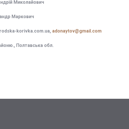
Андрій Миколайович
сандр Маркович
odska-korivka.com.ua,
adonaytov@gmail.com
айоню., Полтавська обл.