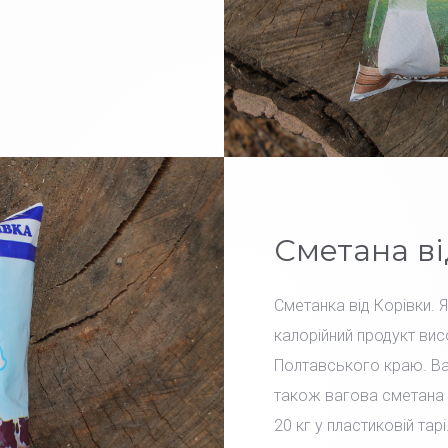
Сметана ві
Сметанка від Корівки. 
калорійний продукт вис
Полтавського краю. Вар
також вагова сметана 
20 кг у пластиковій тарі