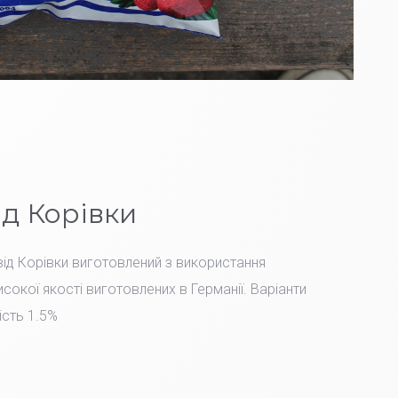
ід Корівки
ід Корівки виготовлений з використання
сокої якості виготовлених в Германії. Варіанти
ість 1.5%