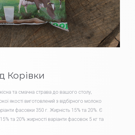
д Корівки
Якісна та смачна страва до вашого столу,
окої якості виготовлений з відбірного молоко
іанти фасовки 350 г. Жирність 15% та 20%. Є
15% та 20% жирності варіанти фасовок 5 кг та
.