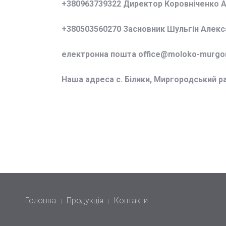
+380963739322 Директор Коровніченко 
+380503560270 Засновник Шульгін Алек
електронна пошта office@
moloko-murgor
Наша адреса с. Білики, Миргородський р
Головна
Продукція
Контакти