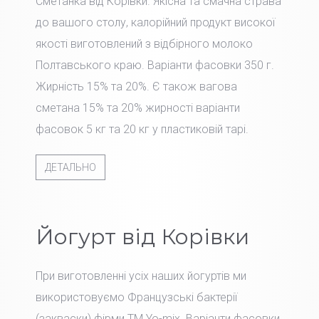
Сметанка від Корівки. Якісна та смачна страва
до вашого столу, калорійний продукт високої
якості виготовлений з відбірного молоко
Полтавського краю. Варіанти фасовки 350 г.
Жирність 15% та 20%. Є також вагова
сметана 15% та 20% жирності варіанти
фасовок 5 кг та 20 кг у пластиковій тарі.
ДЕТАЛЬНО
Йогурт від Корівки
При виготовленні усіх наших йогуртів ми
використовуємо Французські бактерії
(закваски) фірми TM Yo-mix. Варіанти фасовки