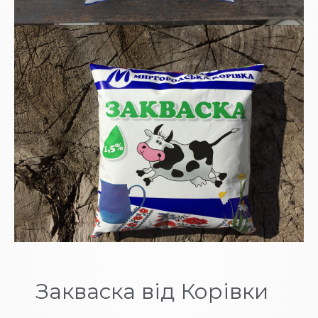
Закваска від Корівки