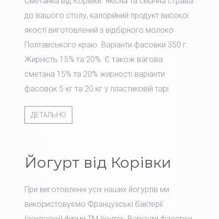
Сметанка від Корівки. Якісна та смачна страва
до вашого столу, калорійний продукт високої
якості виготовлений з відбірного молоко
Полтавського краю. Варіанти фасовки 350 г.
Жирність 15% та 20%. Є також вагова
сметана 15% та 20% жирності варіанти
фасовок 5 кг та 20 кг у пластиковій тарі.
ДЕТАЛЬНО
Йогурт від Корівки
При виготовленні усіх наших йогуртів ми
використовуємо Французські бактерії
(закваски) фірми TM Yo-mix. Варіанти фасовки