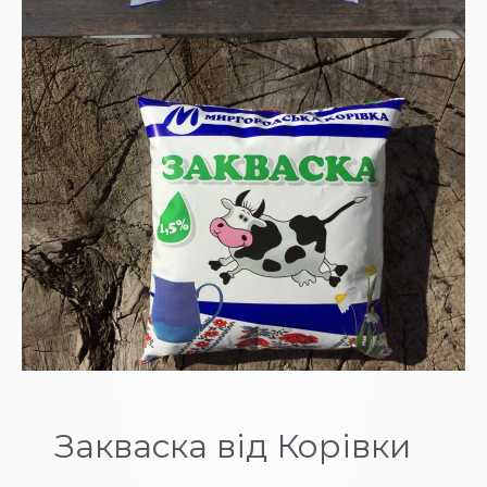
Закваска від Корівки