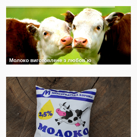
М
о
л
о
к
о
в
и
г
о
т
о
в
л
е
н
е
з
л
ю
б
о
в
`
ю