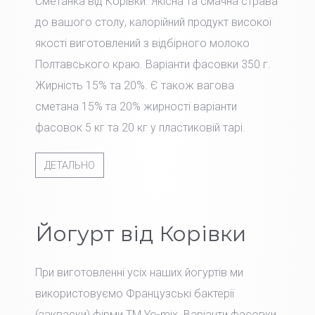
Сметанка від Корівки. Якісна та смачна страва
до вашого столу, калорійний продукт високої
якості виготовлений з відбірного молоко
Полтавського краю. Варіанти фасовки 350 г.
Жирність 15% та 20%. Є також вагова
сметана 15% та 20% жирності варіанти
фасовок 5 кг та 20 кг у пластиковій тарі.
ДЕТАЛЬНО
Йогурт від Корівки
При виготовленні усіх наших йогуртів ми
використовуємо Французські бактерії
(закваски) фірми TM Yo-mix. Варіанти фасовки