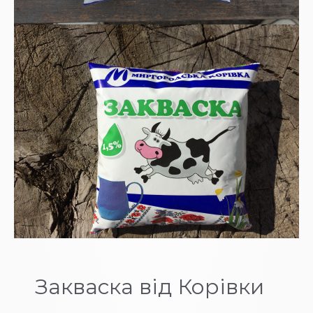
Закваска від Корівки