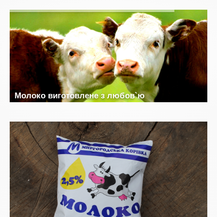
М
о
л
о
к
о
в
и
г
о
т
о
в
л
е
н
е
з
л
ю
б
о
в
`
ю