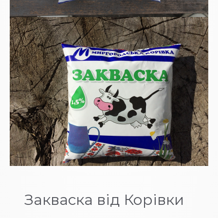
Закваска від Корівки