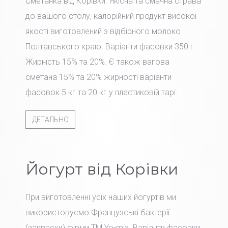
Сметанка від Корівки. Якісна та смачна страва
до вашого столу, калорійний продукт високої
якості виготовлений з відбірного молоко
Полтавського краю. Варіанти фасовки 350 г.
Жирність 15% та 20%. Є також вагова
сметана 15% та 20% жирності варіанти
фасовок 5 кг та 20 кг у пластиковій тарі.
ДЕТАЛЬНО
Йогурт від Корівки
При виготовленні усіх наших йогуртів ми
використовуємо Французські бактерії
(закваски) фірми TM Yo-mix. Варіанти фасовки