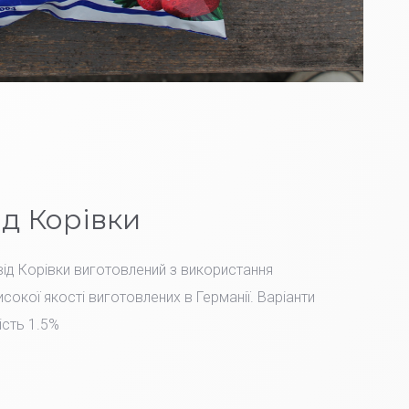
ід Корівки
ід Корівки виготовлений з використання
сокої якості виготовлених в Германії. Варіанти
ість 1.5%