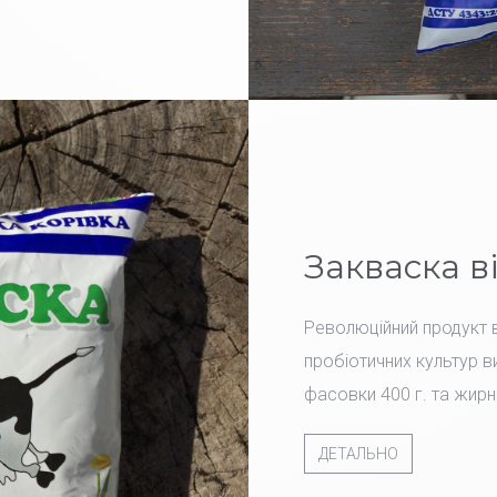
Закваска в
Революційний продукт в
пробіотичних культур ви
фасовки 400 г. та жирн
ДЕТАЛЬНО