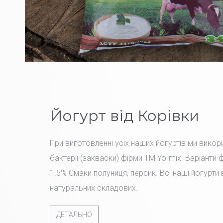
Йогурт від Корівки
При виготовленні усіх наших йогуртів ми вико
бактерії (закваски) фірми TM Yo-mix. Варіанти 
1.5% Смаки полуниця, персик. Всі наші йогурти
натуральних складових.
ДЕТАЛЬНО