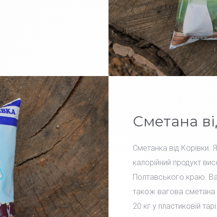
Сметана ві
Сметанка від Корівки. 
калорійний продукт вис
Полтавського краю. Вар
також вагова сметана 
20 кг у пластиковій тарі