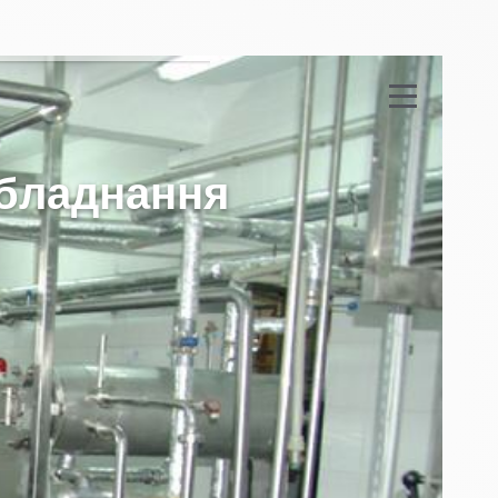
е
о
б
л
а
д
н
а
н
н
я