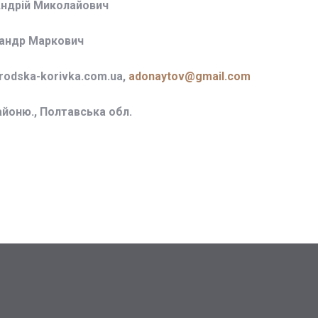
Андрій Миколайович
сандр Маркович
odska-korivka.com.ua,
adonaytov@gmail.com
айоню., Полтавська обл.