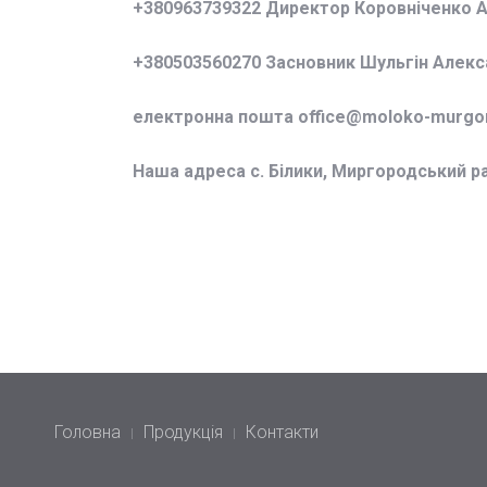
+380963739322 Директор Коровніченко 
+380503560270 Засновник Шульгін Алек
електронна пошта office@
moloko-murgor
Наша адреса с. Білики, Миргородський р
Головна
Продукція
Контакти