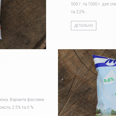
500 г. та 1000 г. для с
та 2,5%.
ДЕТАЛЬНО
лока. Варіанти фасовки
рність 2.5% та 0 %.