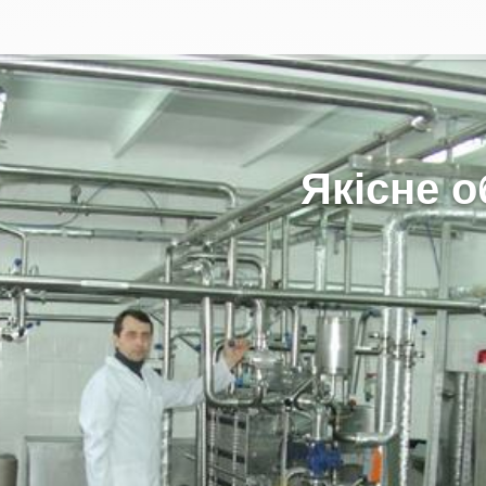
Я
к
і
с
н