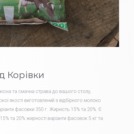
д Корівки
Якісна та смачна страва до вашого столу,
окої якості виготовлений з відбірного молоко
іанти фасовки 350 г. Жирність 15% та 20%. Є
15% та 20% жирності варіанти фасовок 5 кг та
.