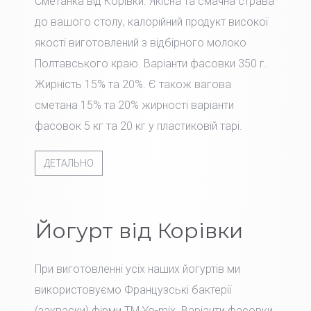
Сметанка від Корівки. Якісна та смачна страва
до вашого столу, калорійний продукт високої
якості виготовлений з відбірного молоко
Полтавського краю. Варіанти фасовки 350 г.
Жирність 15% та 20%. Є також вагова
сметана 15% та 20% жирності варіанти
фасовок 5 кг та 20 кг у пластиковій тарі.
ДЕТАЛЬНО
Йогурт від Корівки
При виготовленні усіх наших йогуртів ми
використовуємо Французські бактерії
(закваски) фірми TM Yo-mix. Варіанти фасовки