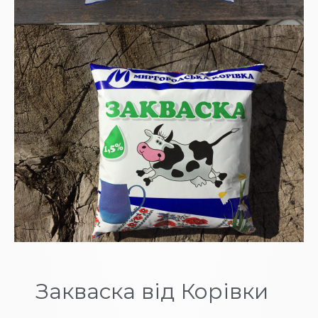
Закваска від Корівки