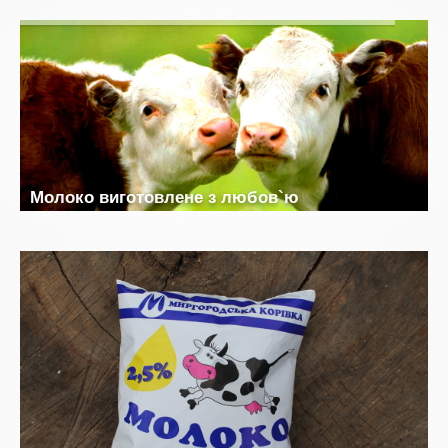
М
о
л
о
к
о
в
и
г
о
т
о
в
л
е
н
е
з
л
ю
б
о
в
`
ю