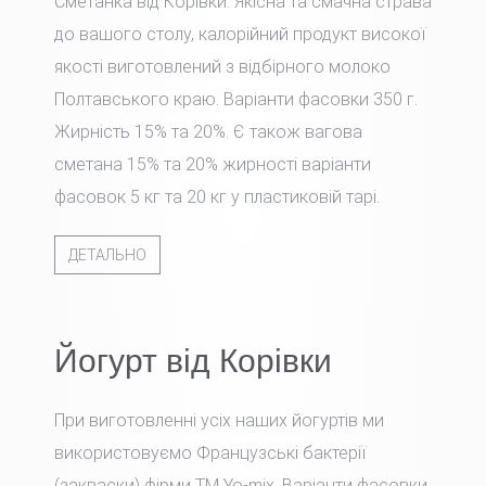
Сметанка від Корівки. Якісна та смачна страва
до вашого столу, калорійний продукт високої
якості виготовлений з відбірного молоко
Полтавського краю. Варіанти фасовки 350 г.
Жирність 15% та 20%. Є також вагова
сметана 15% та 20% жирності варіанти
фасовок 5 кг та 20 кг у пластиковій тарі.
ДЕТАЛЬНО
Йогурт від Корівки
При виготовленні усіх наших йогуртів ми
використовуємо Французські бактерії
(закваски) фірми TM Yo-mix. Варіанти фасовки