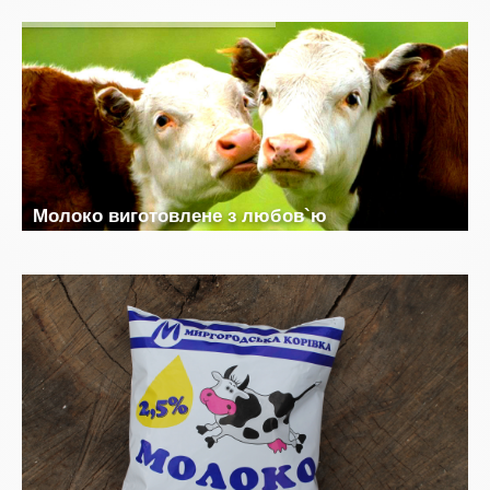
М
о
л
о
к
о
в
и
г
о
т
о
в
л
е
н
е
з
л
ю
б
о
в
`
ю