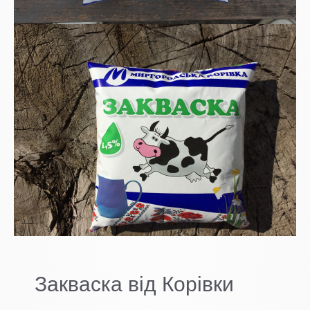
Закваска від Корівки