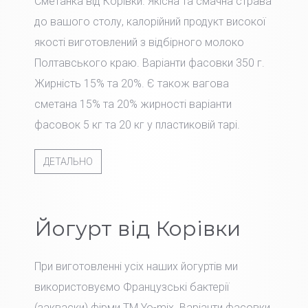
Сметанка від Корівки. Якісна та смачна страва
до вашого столу, калорійний продукт високої
якості виготовлений з відбірного молоко
Полтавського краю. Варіанти фасовки 350 г.
Жирність 15% та 20%. Є також вагова
сметана 15% та 20% жирності варіанти
фасовок 5 кг та 20 кг у пластиковій тарі.
ДЕТАЛЬНО
Йогурт від Корівки
При виготовленні усіх наших йогуртів ми
використовуємо Французські бактерії
(закваски) фірми TM Yo-mix. Варіанти фасовки