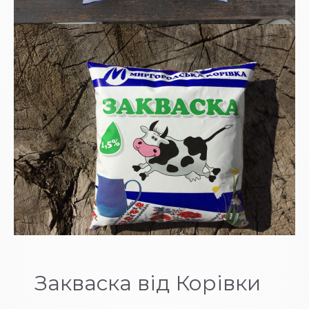
Закваска від Корівки