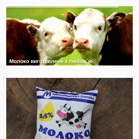
М
о
л
о
к
о
в
и
г
о
т
о
в
л
е
н
е
з
л
ю
б
о
в
`
ю