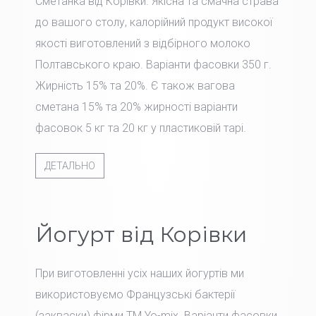
Сметанка від Корівки. Якісна та смачна страва
до вашого столу, калорійний продукт високої
якості виготовлений з відбірного молоко
Полтавського краю. Варіанти фасовки 350 г.
Жирність 15% та 20%. Є також вагова
сметана 15% та 20% жирності варіанти
фасовок 5 кг та 20 кг у пластиковій тарі.
ДЕТАЛЬНО
Йогурт від Корівки
При виготовленні усіх наших йогуртів ми
використовуємо Французські бактерії
(закваски) фірми TM Yo-mix. Варіанти фасовки