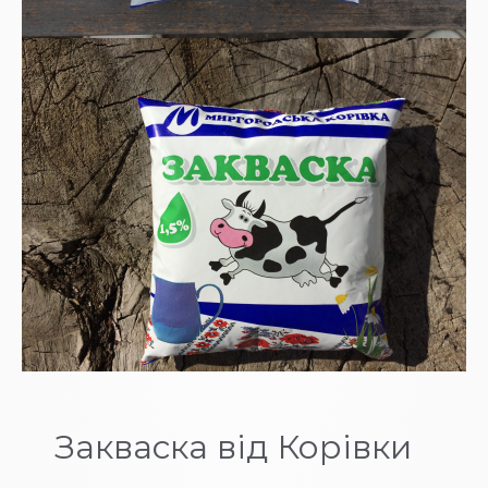
Закваска від Корівки