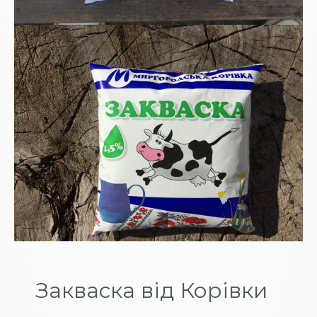
Закваска від Корівки