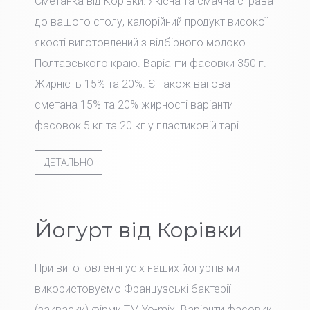
Сметанка від Корівки. Якісна та смачна страва
до вашого столу, калорійний продукт високої
якості виготовлений з відбірного молоко
Полтавського краю. Варіанти фасовки 350 г.
Жирність 15% та 20%. Є також вагова
сметана 15% та 20% жирності варіанти
фасовок 5 кг та 20 кг у пластиковій тарі.
ДЕТАЛЬНО
Йогурт від Корівки
При виготовленні усіх наших йогуртів ми
використовуємо Французські бактерії
(закваски) фірми TM Yo-mix. Варіанти фасовки