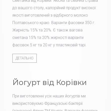
Сметанка від Корівки. Якісна та смачна страва
до вашого столу, калорійний продукт високої
якості виготовлений з відбірного молоко
Полтавського краю. Варіанти фасовки 350 г.
Жирність 15% та 20%. Є також вагова
сметана 15% та 20% жирності варіанти
фасовок 5 кг та 20 кг у пластиковій тарі.
ДЕТАЛЬНО
Йогурт від Корівки
При виготовленні усіх наших йогуртів ми
використовуємо Французські бактерії
(закваски) фірми TM Yo-mix. Варіанти фасовки