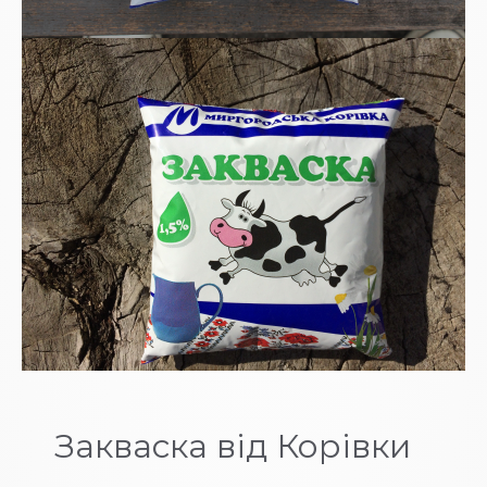
Закваска від Корівки