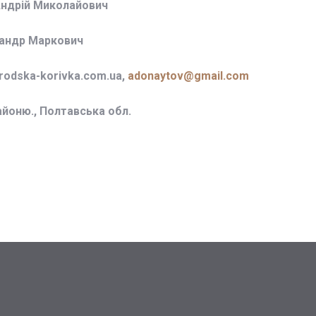
Андрій Миколайович
сандр Маркович
odska-korivka.com.ua,
adonaytov@gmail.com
айоню., Полтавська обл.