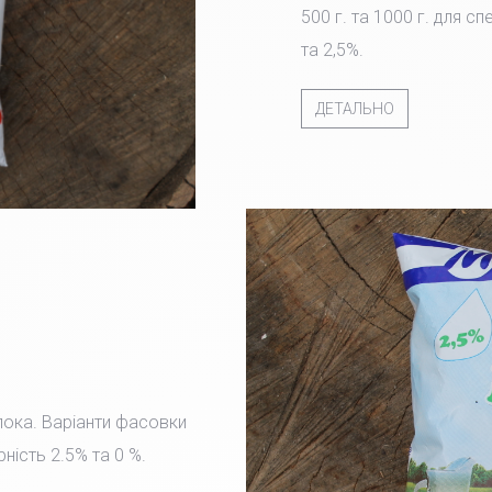
500 г. та 1000 г. для с
та 2,5%.
ДЕТАЛЬНО
лока. Варіанти фасовки
рність 2.5% та 0 %.