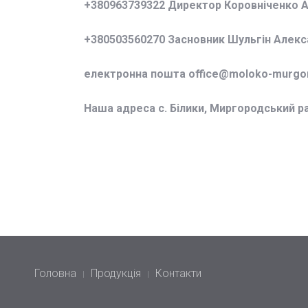
+380963739322 Директор Коровніченко 
+380503560270 Засновник Шульгін Алек
електронна пошта office@
moloko-murgor
Наша адреса с. Білики, Миргородський р
Головна
Продукція
Контакти