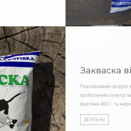
Закваска в
Революційний продукт в
пробіотичних культур ви
фасовки 400 г. та жирн
ДЕТАЛЬНО