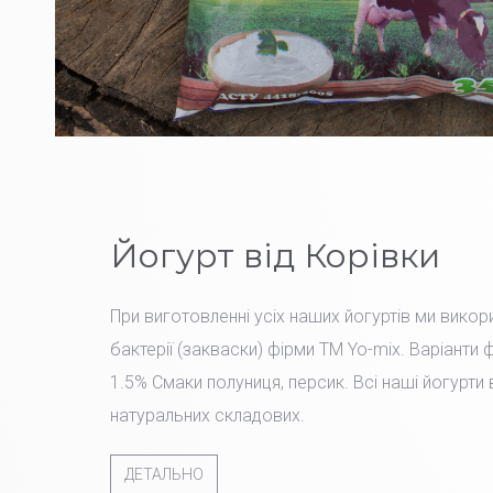
Йогурт від Корівки
При виготовленні усіх наших йогуртів ми вико
бактерії (закваски) фірми TM Yo-mix. Варіанти 
1.5% Смаки полуниця, персик. Всі наші йогурти
натуральних складових.
ДЕТАЛЬНО