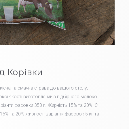
д Корівки
Якісна та смачна страва до вашого столу,
окої якості виготовлений з відбірного молоко
іанти фасовки 350 г. Жирність 15% та 20%. Є
15% та 20% жирності варіанти фасовок 5 кг та
.