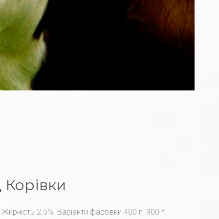
 Корівки
 Жирність 2.5%. Варіанти фасовки 400 г. 900 г.