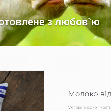
о
т
о
в
л
е
н
е
з
л
ю
б
о
в
`
ю
Молоко від
Молоко високої якості.