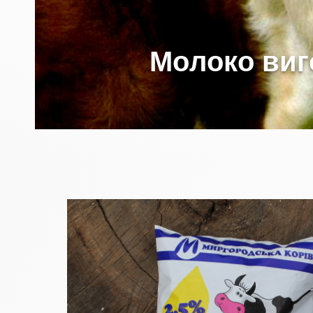
М
о
л
о
к
о
в
и
г