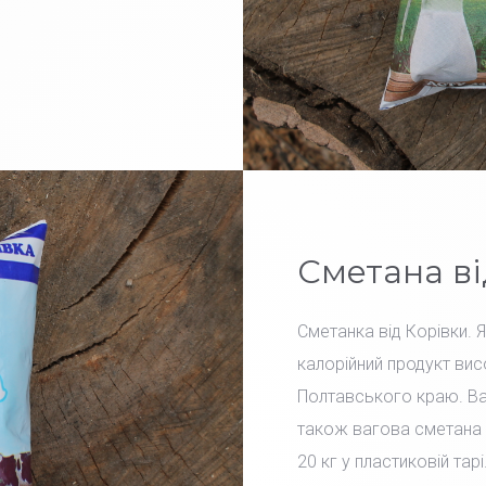
Сметана ві
Сметанка від Корівки. 
калорійний продукт вис
Полтавського краю. Вар
також вагова сметана 
20 кг у пластиковій тарі